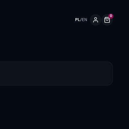
0
/
PL
EN