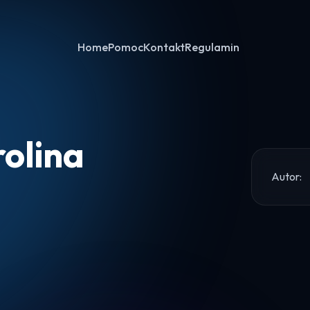
Home
Pomoc
Kontakt
Regulamin
olina
Autor:
Home