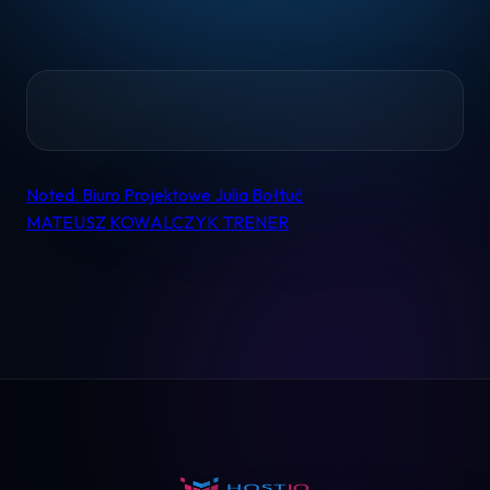
Home
Noted. Biuro Projektowe Julia Bołtuć
Nawigacja
MATEUSZ KOWALCZYK TRENER
Pomoc
wpisu
Kontakt
Regulamin
Logowanie
Koszyk