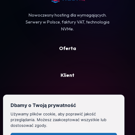
Nowoczesny hosting dla wymagających.
Serwery w Polsce, faktury VAT, technologia
NVMe.
Oferta
Klient
Firma
Dbamy o Twoją prywatność
Używamy plików cookie, aby poprawić jakość
Regulamin
przeglądania. Możesz zaakceptować wszystkie lub
dostosować zgody.
Polityka prywatności