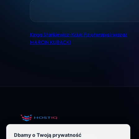
Kinga Stankiewicz-Kciuk Fizjoterapia i wiazaż
Nawigacja
MARCIN KUBACKI
wpisu
Dbamy o Twoją prywatność
Nowoczesny hosting dla wymagających.