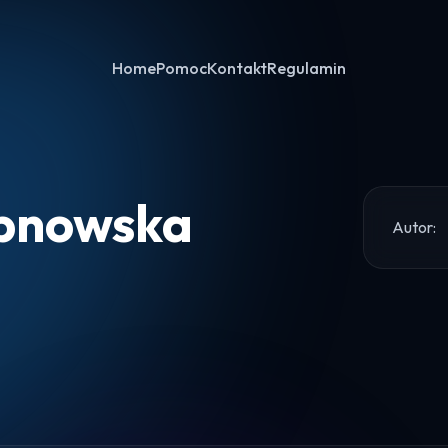
Home
Pomoc
Kontakt
Regulamin
epnowska
Autor:
Home