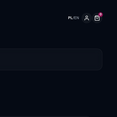
0
/
PL
EN