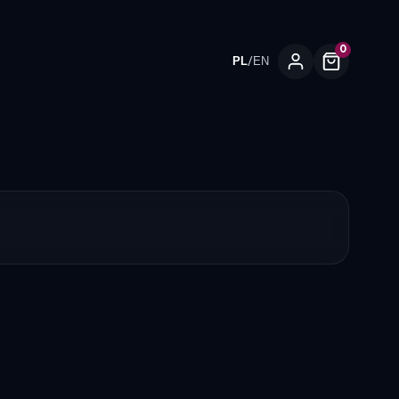
0
/
PL
EN