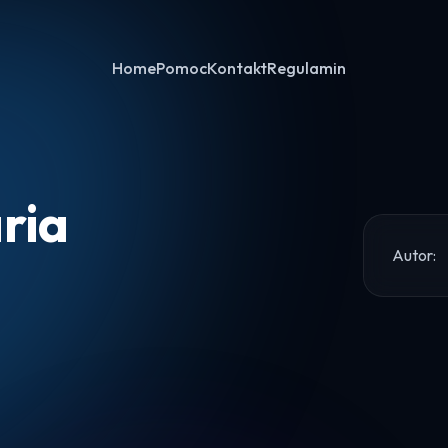
Home
Pomoc
Kontakt
Regulamin
ria
Autor:
Home