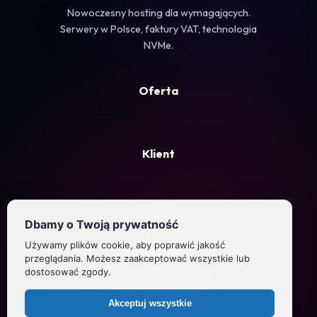
Nowoczesny hosting dla wymagających.
Serwery w Polsce, faktury VAT, technologia
NVMe.
Oferta
Klient
Firma
Dbamy o Twoją prywatność
Używamy plików cookie, aby poprawić jakość
Regulamin
przeglądania. Możesz zaakceptować wszystkie lub
dostosować zgody.
Polityka prywatności
Akceptuj wszystkie