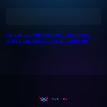
Home
PHU AgroTaw – Krzysztof Tawkin – Serwis Mobilny
Nawigacja
INSTALATORSTWO ELEKTRYCZNE Hubert Loch
wpisu
Pomoc
Kontakt
Regulamin
Logowanie
Koszyk