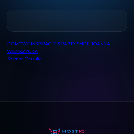
Home
DOMOWE INSPIRACJE & PARTY SHOP JOANNA
Nawigacja
WIEPRZYCKA
wpisu
Szymon Orszulik
Pomoc
Kontakt
Regulamin
Logowanie
Koszyk