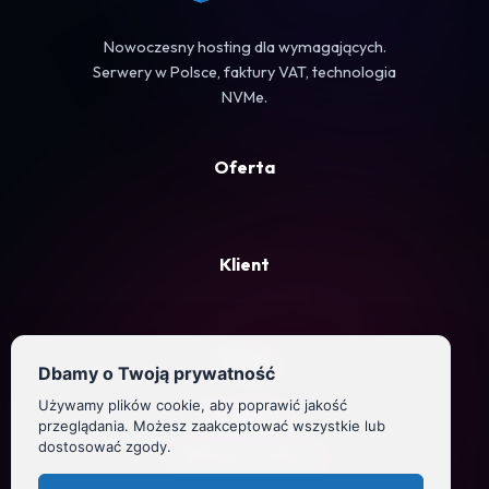
Nowoczesny hosting dla wymagających.
Serwery w Polsce, faktury VAT, technologia
NVMe.
Oferta
Klient
Firma
Dbamy o Twoją prywatność
Używamy plików cookie, aby poprawić jakość
Regulamin
przeglądania. Możesz zaakceptować wszystkie lub
dostosować zgody.
Polityka prywatności