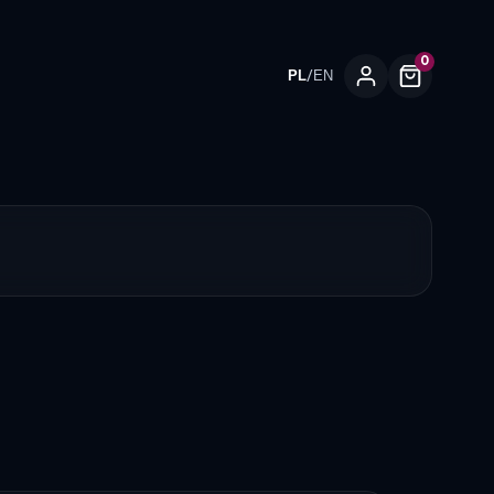
0
/
PL
EN