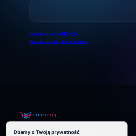
Wallpixel Witold Korpa
Nawigacja
Bartosz Buwaj Taste Poland
wpisu
Dbamy o Twoją prywatność
Nowoczesny hosting dla wymagających.