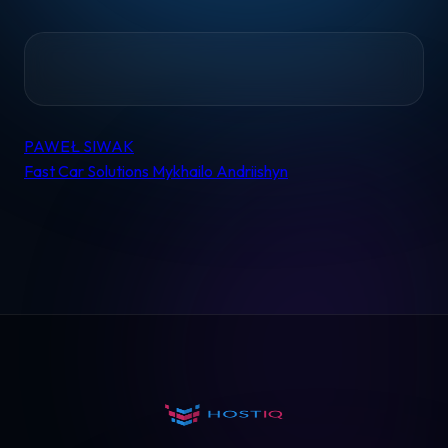
Home
PAWEŁ SIWAK
Nawigacja
Fast Car Solutions Mykhailo Andriishyn
wpisu
Pomoc
Kontakt
Regulamin
Logowanie
Koszyk