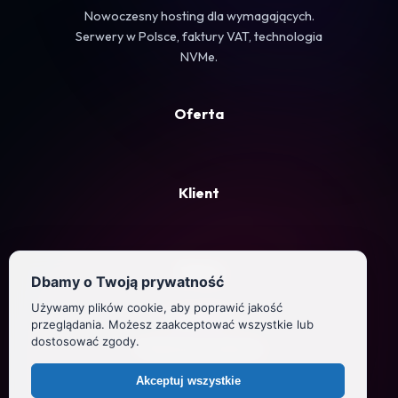
Nowoczesny hosting dla wymagających.
Serwery w Polsce, faktury VAT, technologia
NVMe.
Oferta
Klient
Firma
Dbamy o Twoją prywatność
Używamy plików cookie, aby poprawić jakość
Regulamin
przeglądania. Możesz zaakceptować wszystkie lub
dostosować zgody.
Polityka prywatności
Akceptuj wszystkie