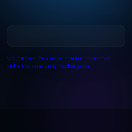
Home
WOJCIECH KUŹNIA WOJCIECH BUDOWNICTWO
Nawigacja
Pomoc
Michał Macioszek Usługi Psychologiczne
wpisu
Kontakt
Regulamin
Logowanie