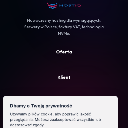
Koszyk
Nowoczesny hosting dla wymagających.
Serwery w Polsce, faktury VAT, technologia
NVMe.
Oferta
Klient
Firma
Dbamy o Twoją prywatność
Używamy plików cookie, aby poprawić jakość
Regulamin
przeglądania. Możesz zaakceptować wszystkie lub
dostosować zgody.
Polityka prywatności