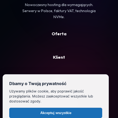
Nowoczesny hosting dla wymagających.
Serwery w Polsce, faktury VAT, technologia
NVMe.
Oferta
Klient
Firma
Dbamy o Twoją prywatność
Używamy plików cookie, aby poprawić jakość
Regulamin
przeglądania. Możesz zaakceptować wszystkie lub
dostosować zgody.
Polityka prywatności
Akceptuj wszystkie