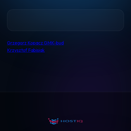
Home
Grzegorz Kopacz GMK-bud
Nawigacja
Krzysztof Fabisiak
wpisu
Pomoc
Kontakt
Regulamin
Logowanie
Koszyk