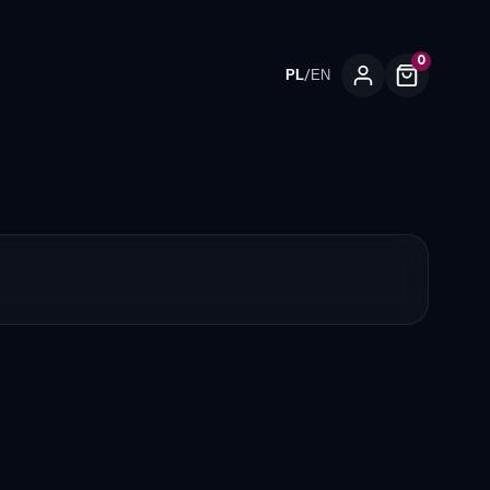
0
/
PL
EN