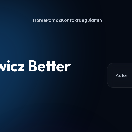
Home
Pomoc
Kontakt
Regulamin
wicz Better
Autor:
Home