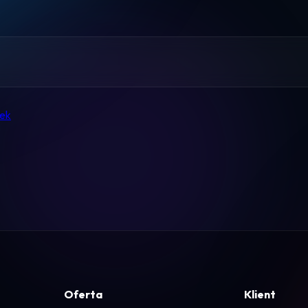
Pomoc
Kontakt
Regulamin
zek
Logowanie
Koszyk
Oferta
Klient