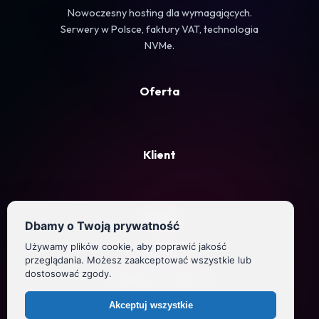
Nowoczesny hosting dla wymagających.
Serwery w Polsce, faktury VAT, technologia
NVMe.
Oferta
Klient
Firma
Dbamy o Twoją prywatność
Używamy plików cookie, aby poprawić jakość
Regulamin
przeglądania. Możesz zaakceptować wszystkie lub
dostosować zgody.
Polityka prywatności
Akceptuj wszystkie