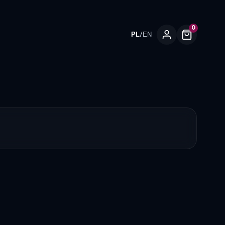
0
/
PL
EN