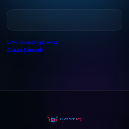
Home
CPM Tomasz Frąckiewicz
Nawigacja
Andrew Kalinovsky
wpisu
Pomoc
Kontakt
Regulamin
Logowanie
Koszyk