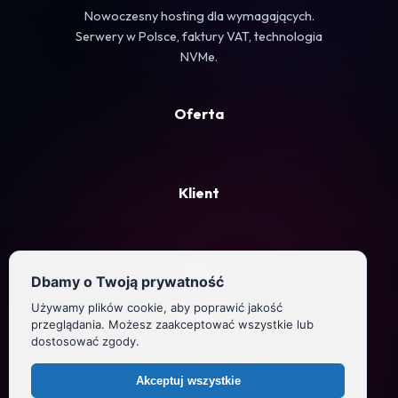
Nowoczesny hosting dla wymagających.
Serwery w Polsce, faktury VAT, technologia
NVMe.
Oferta
Klient
Firma
Dbamy o Twoją prywatność
Używamy plików cookie, aby poprawić jakość
Regulamin
przeglądania. Możesz zaakceptować wszystkie lub
dostosować zgody.
Polityka prywatności
Akceptuj wszystkie