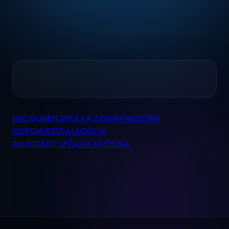
Home
H&C GUNEN SPÓŁKA Z OGRANICZONĄ
Nawigacja
Pomoc
ODPOWIEDZIALNOŚCIĄ
wpisu
AISSISTANT SPÓŁKA AKCYJNA
Kontakt
Regulamin
Logowanie