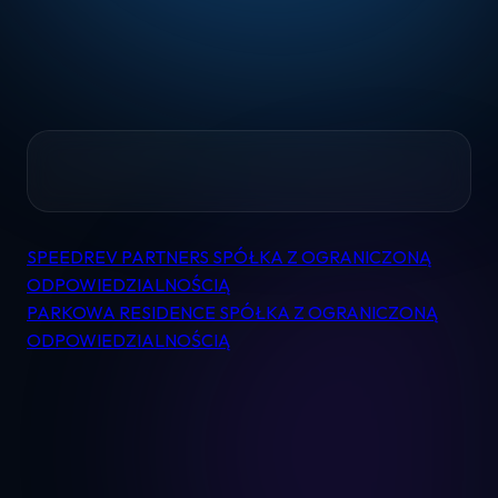
Home
SPEEDREV PARTNERS SPÓŁKA Z OGRANICZONĄ
Nawigacja
Pomoc
ODPOWIEDZIALNOŚCIĄ
wpisu
PARKOWA RESIDENCE SPÓŁKA Z OGRANICZONĄ
ODPOWIEDZIALNOŚCIĄ
Kontakt
Regulamin
Logowanie