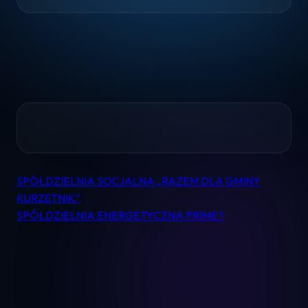
Home
Pomoc
SPÓŁDZIELNIA SOCJALNA „RAZEM DLA GMINY
Nawigacja
KURZĘTNIK”
wpisu
SPÓŁDZIELNIA ENERGETYCZNA PRIME 1
Kontakt
Regulamin
Logowanie