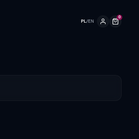
0
/
PL
EN