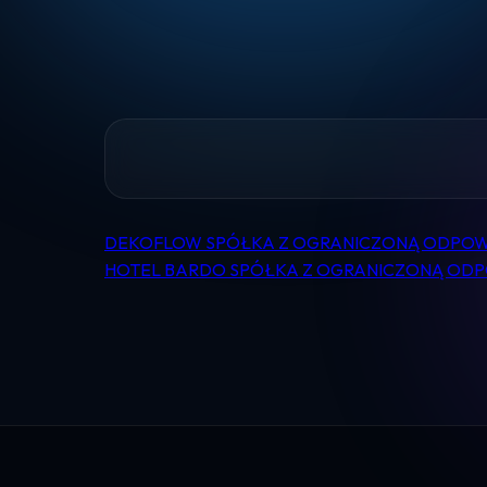
DEKOFLOW SPÓŁKA Z OGRANICZONĄ ODPOW
Nawigacja
HOTEL BARDO SPÓŁKA Z OGRANICZONĄ ODP
wpisu