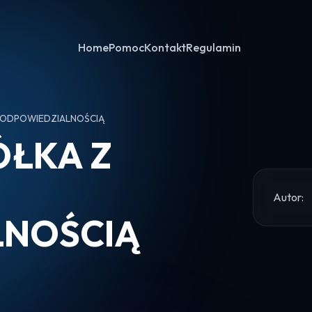
Home
Pomoc
Kontakt
Regulamin
 ODPOWIEDZIALNOŚCIĄ
ÓŁKA Z
Autor:
LNOŚCIĄ