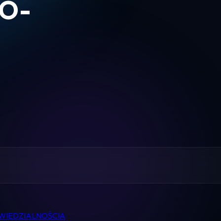
O-
Home
Pomoc
Kontakt
Regulamin
Logowanie
Koszyk
WIEDZIALNOŚCIĄ