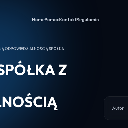
Home
Pomoc
Kontakt
Regulamin
NĄ ODPOWIEDZIALNOŚCIĄ SPÓŁKA
SPÓŁKA Z
LNOŚCIĄ
Autor: