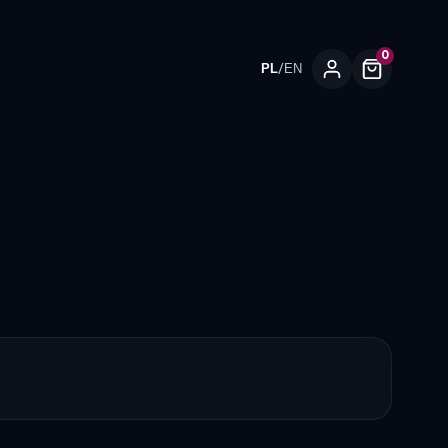
0
/
PL
EN