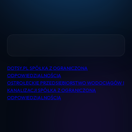
Home
DOTSY.PL SPÓŁKA Z OGRANICZONĄ
Nawigacja
ODPOWIEDZIALNOŚCIĄ
Pomoc
wpisu
OSTROŁĘCKIE PRZEDSIĘBIORSTWO WODOCIĄGÓW I
KANALIZACJI SPÓŁKA Z OGRANICZONĄ
Kontakt
ODPOWIEDZIALNOŚCIĄ
Regulamin