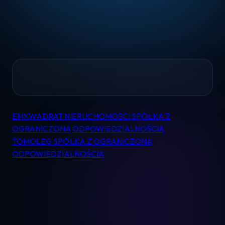
Home
EMKWADRAT NIERUCHOMOŚCI SPÓŁKA Z
Nawigacja
Pomoc
OGRANICZONĄ ODPOWIEDZIALNOŚCIĄ
wpisu
TOMOLEG SPÓŁKA Z OGRANICZONĄ
ODPOWIEDZIALNOŚCIĄ
Kontakt
Regulamin
Logowanie