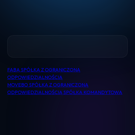
Home
FABA SPÓŁKA Z OGRANICZONĄ
Nawigacja
Pomoc
ODPOWIEDZIALNOŚCIĄ
wpisu
MOVEBO SPÓŁKA Z OGRANICZONĄ
ODPOWIEDZIALNOŚCIĄ SPÓŁKA KOMANDYTOWA
Kontakt
Regulamin
Logowanie