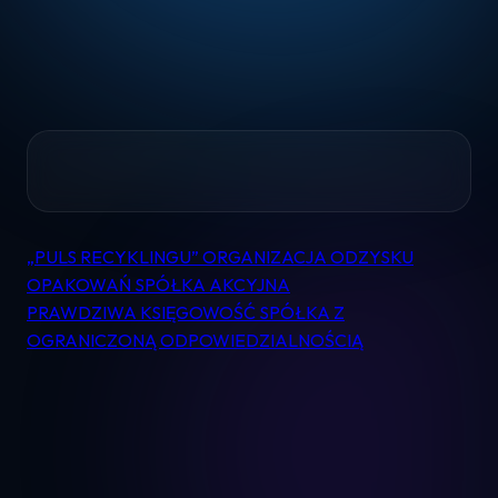
Home
„PULS RECYKLINGU” ORGANIZACJA ODZYSKU
Nawigacja
Pomoc
OPAKOWAŃ SPÓŁKA AKCYJNA
wpisu
PRAWDZIWA KSIĘGOWOŚĆ SPÓŁKA Z
OGRANICZONĄ ODPOWIEDZIALNOŚCIĄ
Kontakt
Regulamin
Logowanie