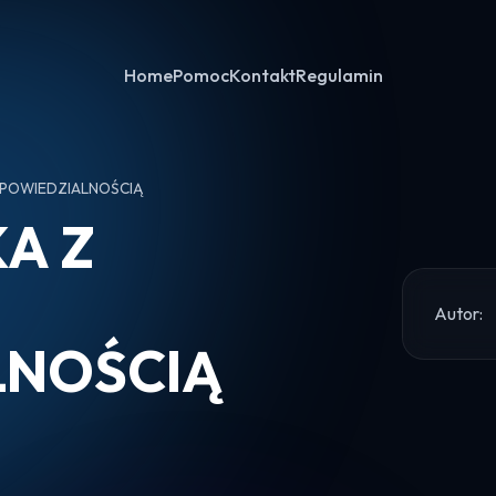
Home
Pomoc
Kontakt
Regulamin
DPOWIEDZIALNOŚCIĄ
A Z
Autor:
LNOŚCIĄ