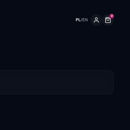
0
/
PL
EN