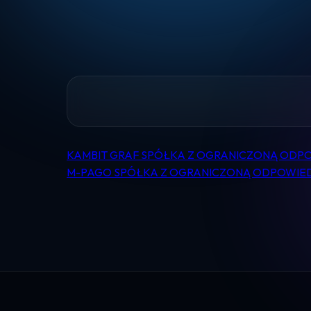
KAMBIT GRAF SPÓŁKA Z OGRANICZONĄ ODP
Nawigacja
M-PAGO SPÓŁKA Z OGRANICZONĄ ODPOWIE
wpisu