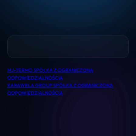
Home
MJ-TERMO SPÓŁKA Z OGRANICZONĄ
Nawigacja
Pomoc
ODPOWIEDZIALNOŚCIĄ
wpisu
KARAWELA GROUP SPÓŁKA Z OGRANICZONĄ
ODPOWIEDZIALNOŚCIĄ
Kontakt
Regulamin
Logowanie