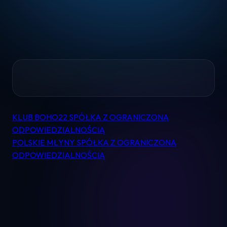
Home
KLUB BOHO22 SPÓŁKA Z OGRANICZONĄ
Nawigacja
Pomoc
ODPOWIEDZIALNOŚCIĄ
wpisu
POLSKIE MŁYNY SPÓŁKA Z OGRANICZONĄ
ODPOWIEDZIALNOŚCIĄ
Kontakt
Regulamin
Logowanie