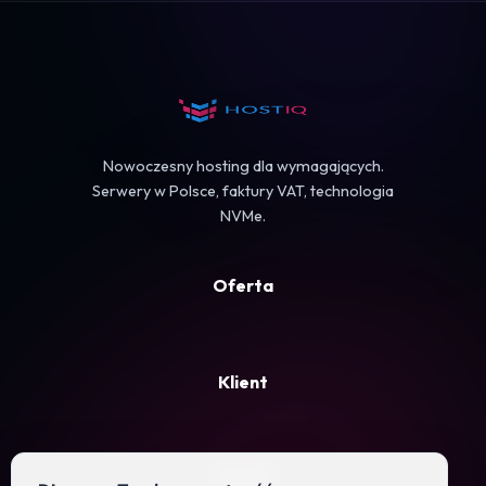
Koszyk
Nowoczesny hosting dla wymagających.
Serwery w Polsce, faktury VAT, technologia
NVMe.
Oferta
Klient
Firma