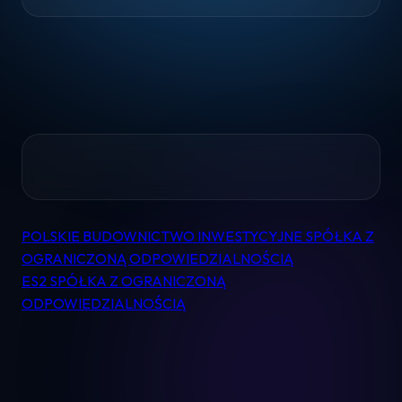
Home
POLSKIE BUDOWNICTWO INWESTYCYJNE SPÓŁKA Z
Nawigacja
Pomoc
OGRANICZONĄ ODPOWIEDZIALNOŚCIĄ
wpisu
ES2 SPÓŁKA Z OGRANICZONĄ
Kontakt
ODPOWIEDZIALNOŚCIĄ
Regulamin