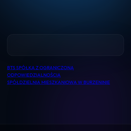
Home
BTS SPÓŁKA Z OGRANICZONĄ
Nawigacja
Pomoc
ODPOWIEDZIALNOŚCIĄ
wpisu
SPÓŁDZIELNIA MIESZKANIOWA W BURZENINIE
Kontakt
Regulamin
Logowanie