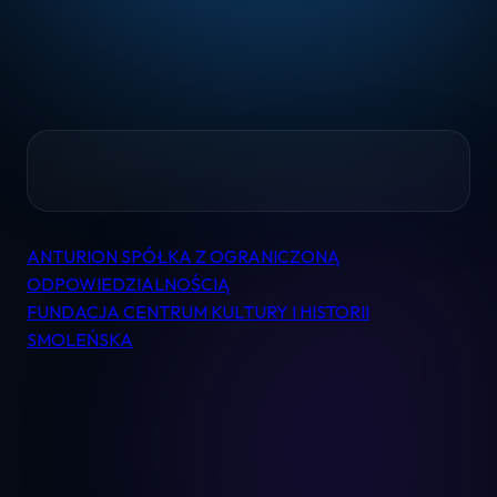
Home
ANTURION SPÓŁKA Z OGRANICZONĄ
Nawigacja
Pomoc
ODPOWIEDZIALNOŚCIĄ
wpisu
FUNDACJA CENTRUM KULTURY I HISTORII
SMOLEŃSKA
Kontakt
Regulamin
Logowanie