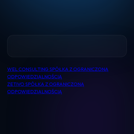
Home
WEL CONSULTING SPÓŁKA Z OGRANICZONĄ
Nawigacja
Pomoc
ODPOWIEDZIALNOŚCIĄ
wpisu
ZETIVO SPÓŁKA Z OGRANICZONĄ
ODPOWIEDZIALNOŚCIĄ
Kontakt
Regulamin
Logowanie