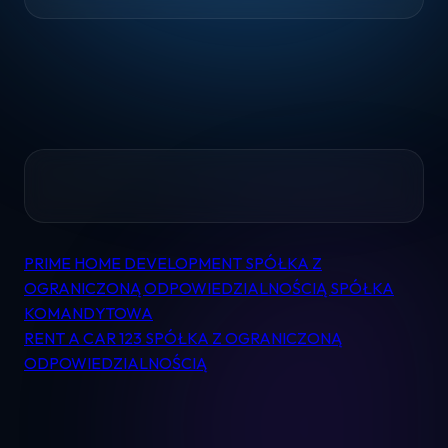
Home
PRIME HOME DEVELOPMENT SPÓŁKA Z
Nawigacja
Pomoc
OGRANICZONĄ ODPOWIEDZIALNOŚCIĄ SPÓŁKA
wpisu
KOMANDYTOWA
RENT A CAR 123 SPÓŁKA Z OGRANICZONĄ
Kontakt
ODPOWIEDZIALNOŚCIĄ
Regulamin