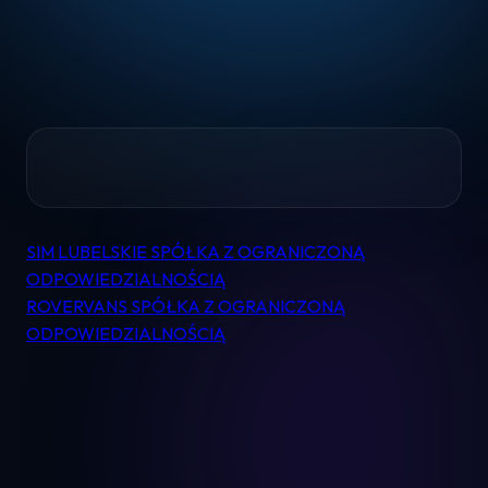
Home
SIM LUBELSKIE SPÓŁKA Z OGRANICZONĄ
Nawigacja
Pomoc
ODPOWIEDZIALNOŚCIĄ
wpisu
ROVERVANS SPÓŁKA Z OGRANICZONĄ
ODPOWIEDZIALNOŚCIĄ
Kontakt
Regulamin
Logowanie