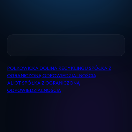
Home
POLKOWICKA DOLINA RECYKLINGU SPÓŁKA Z
Nawigacja
Pomoc
OGRANICZONĄ ODPOWIEDZIALNOŚCIĄ
wpisu
ALIOT SPÓŁKA Z OGRANICZONĄ
ODPOWIEDZIALNOŚCIĄ
Kontakt
Regulamin
Logowanie