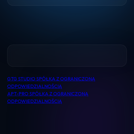
Home
GTG STUDIO SPÓŁKA Z OGRANICZONĄ
Nawigacja
Pomoc
ODPOWIEDZIALNOŚCIĄ
wpisu
APT-PRO SPÓŁKA Z OGRANICZONĄ
Kontakt
ODPOWIEDZIALNOŚCIĄ
Regulamin