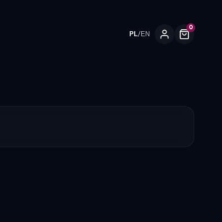
0
/
PL
EN