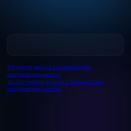
Home
STP OFFICE SPÓŁKA Z OGRANICZONĄ
Nawigacja
Pomoc
ODPOWIEDZIALNOŚCIĄ
wpisu
SOLID COMPANY SPÓŁKA Z OGRANICZONĄ
ODPOWIEDZIALNOŚCIĄ
Kontakt
Regulamin
Logowanie