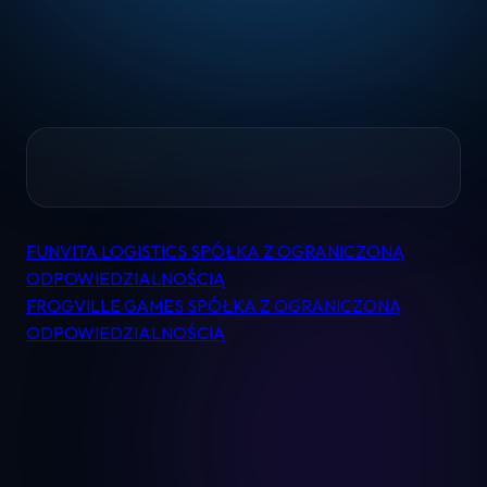
Home
FUNVITA LOGISTICS SPÓŁKA Z OGRANICZONĄ
Nawigacja
Pomoc
ODPOWIEDZIALNOŚCIĄ
wpisu
FROGVILLE GAMES SPÓŁKA Z OGRANICZONĄ
ODPOWIEDZIALNOŚCIĄ
Kontakt
Regulamin
Logowanie