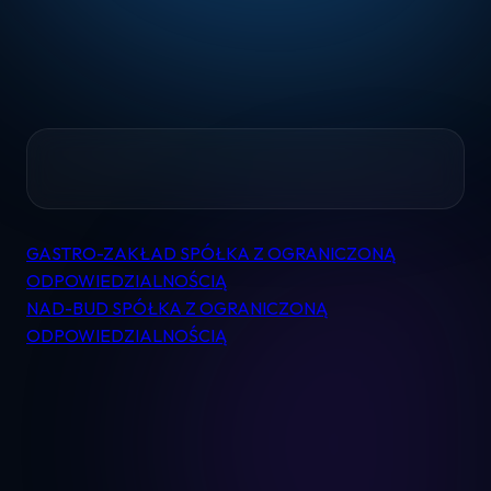
Home
GASTRO-ZAKŁAD SPÓŁKA Z OGRANICZONĄ
Nawigacja
Pomoc
ODPOWIEDZIALNOŚCIĄ
wpisu
NAD-BUD SPÓŁKA Z OGRANICZONĄ
ODPOWIEDZIALNOŚCIĄ
Kontakt
Regulamin
Logowanie