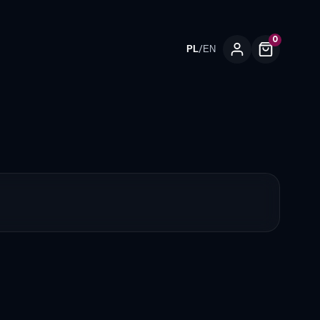
0
/
PL
EN