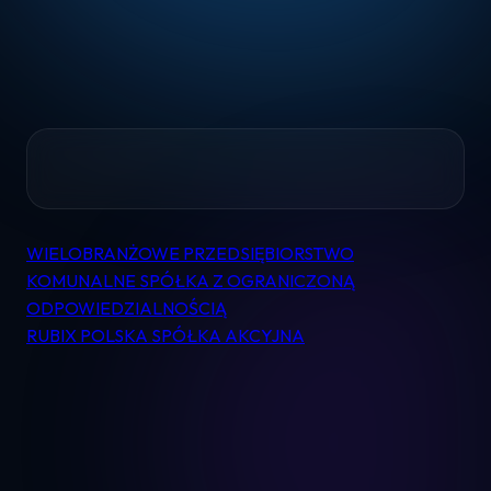
Home
WIELOBRANŻOWE PRZEDSIĘBIORSTWO
Nawigacja
Pomoc
KOMUNALNE SPÓŁKA Z OGRANICZONĄ
wpisu
ODPOWIEDZIALNOŚCIĄ
RUBIX POLSKA SPÓŁKA AKCYJNA
Kontakt
Regulamin
Logowanie