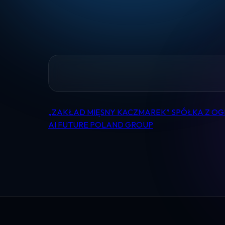
„ZAKŁAD MIĘSNY KACZMAREK” SPÓŁKA Z O
Nawigacja
AI FUTURE POLAND GROUP
wpisu