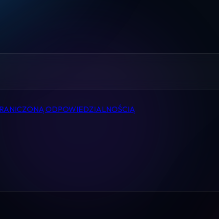
Home
Pomoc
Kontakt
Regulamin
GRANICZONĄ ODPOWIEDZIALNOŚCIĄ
Logowanie
Koszyk