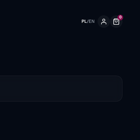
0
/
PL
EN