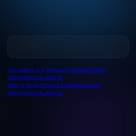
Home
COLUMBUS JV-6 SPÓŁKA Z OGRANICZONĄ
Nawigacja
Pomoc
ODPOWIEDZIALNOŚCIĄ
wpisu
RENT A HOME SPÓŁKA Z OGRANICZONĄ
ODPOWIEDZIALNOŚCIĄ
Kontakt
Regulamin
Logowanie