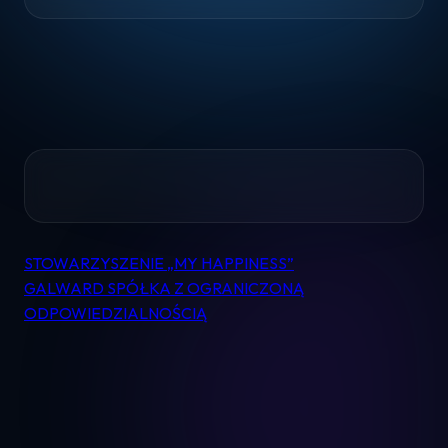
Home
Pomoc
STOWARZYSZENIE „MY HAPPINESS”
Nawigacja
GALWARD SPÓŁKA Z OGRANICZONĄ
wpisu
ODPOWIEDZIALNOŚCIĄ
Kontakt
Regulamin
Logowanie