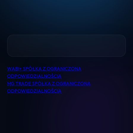
Home
WABI+ SPÓŁKA Z OGRANICZONĄ
Nawigacja
Pomoc
ODPOWIEDZIALNOŚCIĄ
wpisu
MG TRADE SPÓŁKA Z OGRANICZONĄ
ODPOWIEDZIALNOŚCIĄ
Kontakt
Regulamin
Logowanie