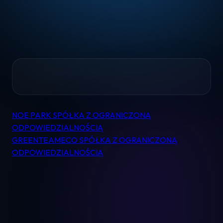
Home
NOE PARK SPÓŁKA Z OGRANICZONĄ
Nawigacja
Pomoc
ODPOWIEDZIALNOŚCIĄ
wpisu
GREENTEAMECO SPÓŁKA Z OGRANICZONĄ
ODPOWIEDZIALNOŚCIĄ
Kontakt
Regulamin
Logowanie