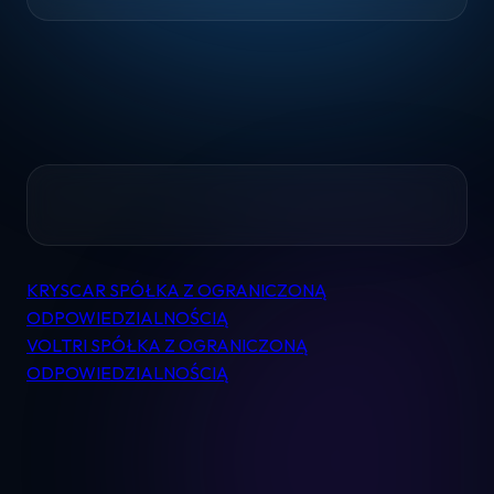
Home
KRYSCAR SPÓŁKA Z OGRANICZONĄ
Nawigacja
Pomoc
ODPOWIEDZIALNOŚCIĄ
wpisu
VOLTRI SPÓŁKA Z OGRANICZONĄ
Kontakt
ODPOWIEDZIALNOŚCIĄ
Regulamin