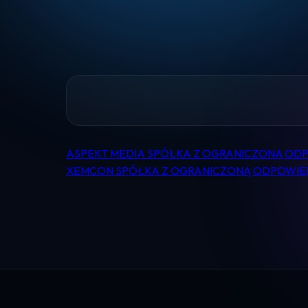
ASPEKT MEDIA SPÓŁKA Z OGRANICZONĄ OD
Nawigacja
XEMCON SPÓŁKA Z OGRANICZONĄ ODPOWIE
wpisu