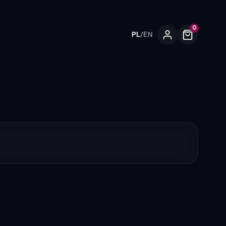
0
/
PL
EN