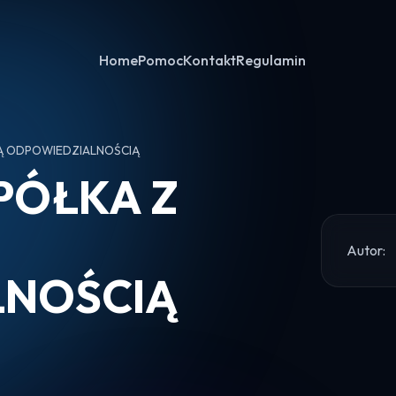
Home
Pomoc
Kontakt
Regulamin
NĄ ODPOWIEDZIALNOŚCIĄ
PÓŁKA Z
Autor:
LNOŚCIĄ