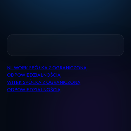
Home
NL WORK SPÓŁKA Z OGRANICZONĄ
Nawigacja
Pomoc
ODPOWIEDZIALNOŚCIĄ
wpisu
WITEK SPÓŁKA Z OGRANICZONĄ
ODPOWIEDZIALNOŚCIĄ
Kontakt
Regulamin
Logowanie