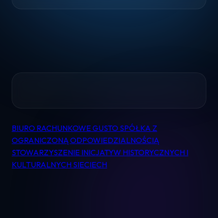
Home
BIURO RACHUNKOWE GUSTO SPÓŁKA Z
Nawigacja
Pomoc
OGRANICZONĄ ODPOWIEDZIALNOŚCIĄ
wpisu
STOWARZYSZENIE INICJATYW HISTORYCZNYCH I
Kontakt
KULTURALNYCH SIECIECH
Regulamin