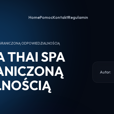
Home
Pomoc
Kontakt
Regulamin
 OGRANICZONĄ ODPOWIEDZIALNOŚCIĄ
 THAI SPA
ANICZONĄ
Autor:
LNOŚCIĄ