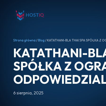
Strona główna
/
Blog
/ KATATHANI-BLA THAI SPA SPÓŁKA Z
KATATHANI-BLA
SPÓŁKA Z OGR
ODPOWIEDZIA
6 sierpnia, 2025