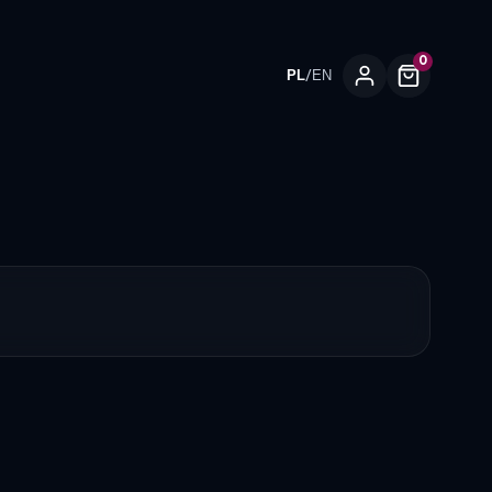
0
/
PL
EN